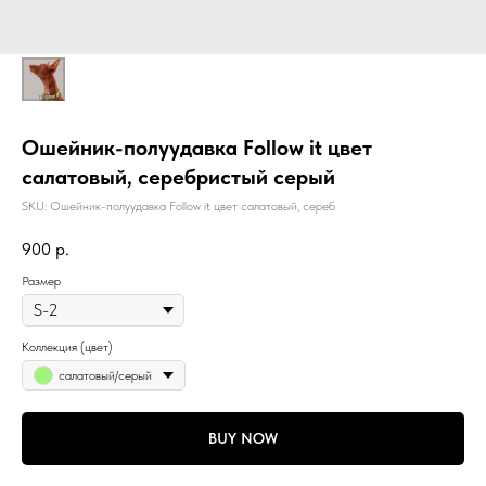
Ошейник-полуудавка Follow it цвет
салатовый, серебристый серый
SKU:
Ошейник-полуудавка Follow it цвет салатовый, сереб
900
р.
Размер
Коллекция (цвет)
салатовый/серый
BUY NOW