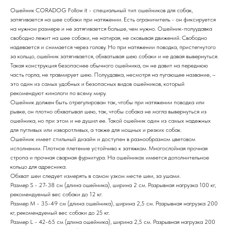
Ошейник CORADOG Follow it - специальный тип ошейников для собак,
затягивается на шее собаки при натяжении. Есть ограничитель - он фиксируется
на нужном размере и не затягивается больше, чем нужно. Ошейник-полуудавка
свободно лежит на шее собаки, не натирая, не сковывая движений. Свободно
надевается и снимается через голову. Но при натяжении поводка, пристегнутого
за кольцо, ошейник затягивается, обхватывая шею собаки и не давая вывернуться.
Такая конструкция безопаснее обычного ошейника, он не давит на переднюю
часть горла, не травмирует шею. Полуудавка, несмотря на пугающее название, –
это один из самых удобных и безопасных видов ошейников, который
рекомендуют кинологи по всему миру.
Ошейник должен быть отрегулирован так, чтобы при натяжении поводка или
рывке, он плотно обхватывал шею, так, чтобы собака не могла вывернуться из
ошейника, но при этом и не душил ее. Такой ошейник один из самых надежных
для пугливых или изворотливых, а также для мощных и резких собак.
Ошейник имеет стильный дизайн и доступен в разнообразном цветовом
исполнении. Плотное плетение устойчиво к затяжкам. Многослойная прочная
стропа и прочная сварная фурнитура. На ошейниках имеется дополнительное
кольцо для адресника.
Обхват шеи следует измерять в самом узком месте шеи, за ушами.
Размер S - 27-38 см (длина ошейника), ширина 2 см. Разрывная нагрузка 100 кг,
рекомендуемый вес собаки до 12 кг.
Размер M - 35-49 см (длина ошейника), ширина 2,5 см. Разрывная нагрузка 200
кг, рекомендуемый вес собаки до 25 кг.
Размер L - 42-65 см (длина ошейника), ширина 2,5 см. Разрывная нагрузка 200