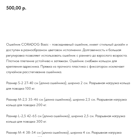
500,00
р.
BUY NOW
Ошейник CORADOG Basic - повседневный ошейник, имеет стильный дизайн и
доступен в разнообразном цветовом исполнении. Долговечность и большая
регулировка позволяет использовать ошейник с раннего до взрослого возраста.
Плотное плетение устойчиво к затяжкам. Ошейник снабжен кольцом для
крепления адресника. Пряжка из прочного пластика с фиксатором исключает
случайное расстегивание ошейника.
Размер S-2 27-40 см (длина ошейника), ширина 2 см. Разрывная нагрузка кольца
для поводка 100 кг.
Размер M-2,5 35-46 см (длина ошейника), ширина 2,5 см. Разрывная нагрузка
кольца для поводка 200 кг.
Размер L-2,5 42-65 см (длина ошейника), ширина 2,5 см. Разрывная нагрузка
кольца для поводка 300 кг.
Размер M-4 38-54 см (длина ошейника), ширина 4 см. Разрывная нагрузка