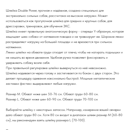
Шлейка Double Power, прочная и надёжная, создана специально для
экстремально сильных собак, рассчитана на высокие нагрузки. Может
использоваться как прогулочная шлейка для средних и крупных собак, для
дрессировки, тренировок, для обучения ЗКС.
Шлейка имеет правильную анатомическую форму - спереди Y-образную, которая
защищает шею собаки от натяжения поводка и не травмирует ее. Широкие лямки
распределяют нагрузку на большей площади и не врезаются при сильном
натяжении.
Лямки шлейки на обхвате груди отходят от плеча, чтобы не натирать подмышки и
не мешать во время движения. Удобная ручка позволяет фиксировать и
удерживать собаку возле себя.
При правильной регулировке шлейки вывернуться из неё невозможно.
Шлейка надевается через голову и застегивается по бокам с двух сторон. Это
делает процедуру одевания максимально быстрой. Мощные металлические
застежки фастекс выдерживают любые нагрузки.
Размер М. Обхват ниже шеи 50-76 см. Обхват груди 60-80 см.
Размер L. Обхват ниже шеи 60-90 см. Обхват груди 70-100 см
Выбирайте шлейку с некоторым запасом. Например, измерение вашей овчарки
дало обхват груди 80 см. Хотя 80 см входит в диапазон шлеек размер M (60-80
см), мы рекомендуем взять шлейку размера L (70-100).