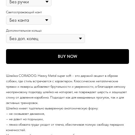
Светоотражающий кант
Дополнительное кольцо
BUY NOW
Шлейка CORADOG Heavy Metal super soft - это дерзкий акцент в образе
собаки, где стиль встречается с характером. Классические металлические
пряжки и люверсы добавляют брутальности и уверенности, а благодаря мягкому
неопреновому подкладу шлейка не натирает, не повреждает шерсть и защищает
спину от давления карабина. Подходит как для ежедневных прогулок, так и для
активных тренировок.
Шлейка имеет тщательно выверенную анатомическую форму:
– не сковывает движения,
– не давит на подмышки,
– лямка обхвата груди уходит от плеча, обеспечивая полную свободу передних
конечностей.