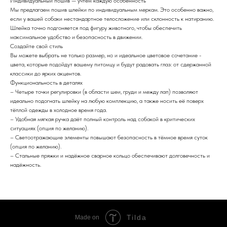
Индивидуальный пошив — учтём каждую особенность
Мы предлагаем пошив шлейки по индивидуальным меркам. Это особенно важно,
если у вашей собаки нестандартное телосложение или склонность к натиранию.
Шлейка точно подгоняется под фигуру животного, чтобы обеспечить
максимальное удобство и безопасность в движении.
Создайте свой стиль
Вы можете выбрать не только размер, но и идеальное цветовое сочетание -
цвета, которые подойдут вашему питомцу и будут радовать глаз: от сдержанной
классики до ярких акцентов.
Функциональность в деталях
– Четыре точки регулировки (в области шеи, груди и между лап) позволяют
идеально подогнать шлейку на любую комплекцию, а также носить её поверх
тёплой одежды в холодное время года.
– Удобная мягкая ручка даёт полный контроль над собакой в критических
ситуациях (опция по желанию).
– Светоотражающие элементы повышают безопасность в тёмное время суток
(опция по желанию).
– Стальные пряжки и надёжное сварное кольцо обеспечивают долговечность и
надёжность.
Tilda
Made on