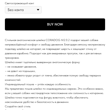
Светоотражающий кант
BUY NOW
Стильная анатомическая шлейка CORADOG M2.0.2 подарит вашей собаке
непревзойдённый комфорт и свободу движения. Благодаря мягкому неопреновому
подкладу шлейка не натирает, не повреждает шерсть и защищает спину от
давления карабина. Подходит как для ежедневных прогулок, так и для активных
тренировок.
Шлейка имеет тщательно выверенную анатомическую форму:
– не сковывает движения,
– не давит на подмышки,
– лямка обхвата груди уходит от плеча, обеспечивая полную свободу передних
конечностей.
Индивидуальный пошив — учтём каждую особенность
Мы предлагаем пошив шлейки по индивидуальным меркам. Это особенно важно,
если у вашей собаки нестандартное телосложение или склонность к натиранию.
Шлейка точно подгоняется под фигуру животного, чтобы обеспечить
максимальное удобство и безопасность в движении.
Создайте свой стиль