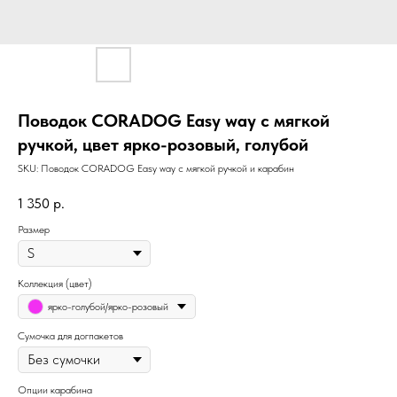
Поводок CORADOG Easy way c мягкой
ручкой, цвет ярко-розовый, голубой
SKU:
Поводок CORADOG Easy way c мягкой ручкой и карабин
1 350
р.
Размер
Коллекция (цвет)
ярко-голубой/ярко-розовый
Сумочка для догпакетов
Опции карабина