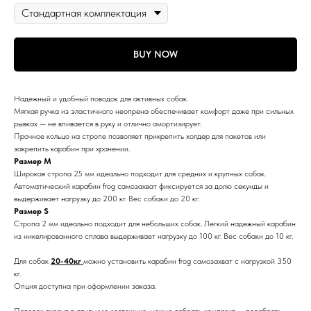
BUY NOW
Надежный и удобный поводок для активных собак.
Мягкая ручка из эластичного неопрена обеспечивает комфорт даже при сильных
рывках — не впивается в руку и отлично амортизирует.
Прочное кольцо на стропе позволяет прикрепить холдер для пакетов или
закрепить карабин при хранении.
Размер М
Широкая стропа 25 мм идеально подходит для средних и крупных собак.
Автоматический карабин frog самозахват фиксируется за долю секунды и
выдерживает нагрузку до 200 кг. Вес собаки до 20 кг.
Размер S
Cтропа 2 мм идеально подходит для небольших собак. Легкий надежный карабин
из никелированного сплава выдерживает нагрузку до 100 кг. Вес собаки до 10 кг.
Для собак
20-40кг
можно установить карабин frog самозахват с нагрузкой 350
кг.
Опция доступна при оформлении заказа.