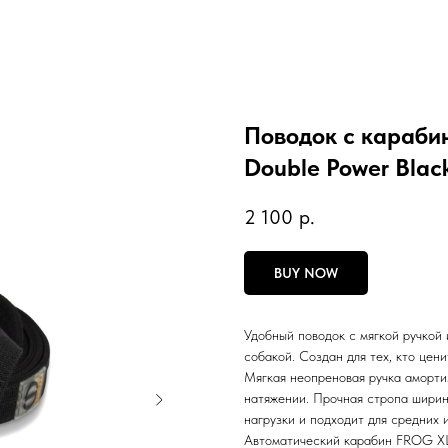
Поводок с караб
Double Power Black
2 100
р.
BUY NOW
Удобный поводок с мягкой ручкой 
собакой. Создан для тех, кто цени
Мягкая неопреновая ручка аморти
натяжении. Прочная стропа шири
нагрузки и подходит для средних 
Автоматический карабин FROG XL