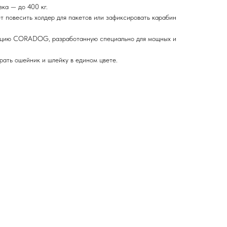
зка — до 400 кг.
т повесить холдер для пакетов или зафиксировать карабин
екцию CORADOG, разработанную специально для мощных и
ать ошейник и шлейку в едином цвете.