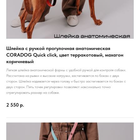
Шлейка с ручкой прогулочная анатомическая
CORADOG Quick click, цвет терракотовый, махагон
коричневый
Легкая шлейка анатомической формы с удобной ручкой для контроля собаки.
Рассчитана на рывки и высокие нагрузки, застегивается по бокам с двух
сторон. Шлейка надевается через голову и быстро застегивается по бокам с
двух сторон. Пять точек регулировки позволяют максимально точно
отрегулировать размер на собаке.
2 550
р.