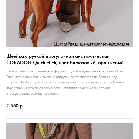
Шлейка с ручкой прогулочная анатомическая
CORADOG Quick click, цвет бирюзовый, оранжевый
Легкая шлейка анатомической формы с удобной ручкой для контроля собаки.
Рассчитана на рывки и высокие нагрузки, застегивается по бокам с двух
сторон. Шлейка надевается через голову и быстро застегивается по бокам с
двух сторон. Пять точек регулировки позволяют максимально точно
отрегулировать размер на собаке.
2 550
р.