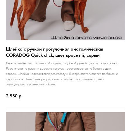
Шлейка с ручкой прогулочная анатомическая
CORADOG Quick click, цвет красный, серый
Легкая шлейка анатомической формы с удобной ручкой для контроля собаки.
Рассчитана на рывки и высокие нагрузки, застегивается по бокам с двух
сторон. Шлейка надевается через голову и быстро застегивается по бокам с
двух сторон. Пять точек регулировки позволяют максимально точно
отрегулировать размер на собаке.
2 550
р.