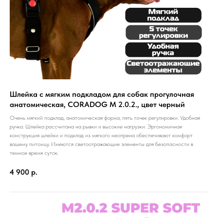
Шлейка с мягким подкладом для собак прогулочная
анатомическая, CORADOG M 2.0.2., цвет черный
Очень мягкий подклад, анатомическая форма, пять точек регулировки. Удобная
ручка. Шлейка рассчитана на рывки и высокие нагрузки. Эргономичная
конструкция шлейки и подклад из мягкого неопрена обеспечивают комфорт
вашему питомцу. Имеются светоотражающие элементы для безопасности в
темное время суток.
4 900
р.