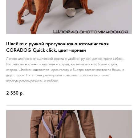
Шлейка с ручкой прогулочная анатомическая
CORADOG Quick click, цвет черный
Легкая шлейка анатомической формы с удобной ручкой для контроля собаки.
Рассчитана на рывки и высокие нагрузки, застегивается по бокам с двух
сторон. Шлейка надевается через голову и быстро застегивается по бокам с
двух сторон. Пять точек регулировки позволяют максимально точно
отрегулировать размер на собаке.
2 550
р.