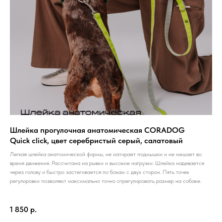
Шлейка прогулочная анатомическая CORADOG
Quick click, цвет серебристый cерый, салатовый
Легкая шлейка анатомической формы, не натирает подмышки и не мешает во
время движения. Рассчитана на рывки и высокие нагрузки. Шлейка надевается
через голову и быстро застегивается по бокам с двух сторон. Пять точек
регулировки позволяют максимально точно отрегулировать размер на собаке.
1 850
р.