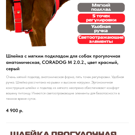
Шлейка с мягким подкладом для собак прогулочная
анатомическая, CORADOG M 2.0.2., цвет красный,
серый
Очень мягкий подклад, анатомическая форма, пять точек регулировки. Удобная
ручка. Шлейка рассчитана на рывки и высокие нагрузки. Эргономичная
конструкция шлейки и подклад из мягкого неопрена обеспечивают комфорт
вашему питомцу. Имеются светоотражающие элементы для безопасности в
темное время суток.
4 900
р.