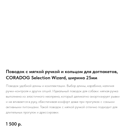
Поводок с мягкой ручкой и кольцом для догпакетов,
CORADOG Selection Wizard, ширина 25мм
Поводок удобной длины и комплектации. Выбор длины, карабина, наличия
ручки-контроля и других опций. Идеальный поводок для собаки: мягкая ручка
выполнена из эластичного неопрена, который деликатно амортизирует рывки
и не впивается в руку, обеспечивая комфорт даже при прогулках с самыми
активными питомцами. Такой поводок с мягкой ручкой отлично подходит для
длительных прогулок и дрессировки.
1 500
р.