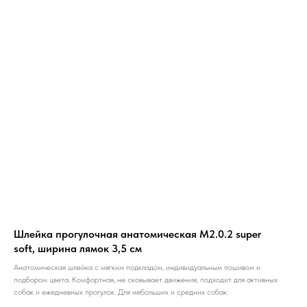
Шлейка прогулочная анатомическая M2.0.2 super
soft, ширина лямок 3,5 см
Анатомическая шлейка с мягким подкладом, индивидуальным пошивом и
подбором цвета. Комфортная, не сковывает движения, подходит для активных
собак и ежедневных прогулок. Для небольших и средних собак.