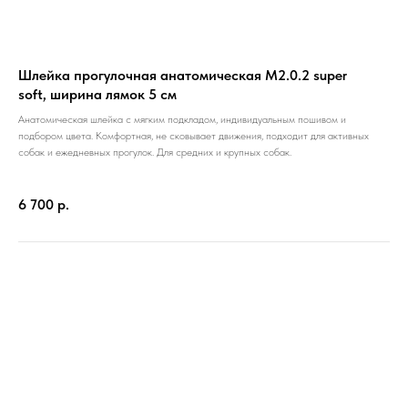
Шлейка прогулочная анатомическая M2.0.2 super
soft, ширина лямок 5 см
Анатомическая шлейка с мягким подкладом, индивидуальным пошивом и
подбором цвета. Комфортная, не сковывает движения, подходит для активных
собак и ежедневных прогулок. Для средних и крупных собак.
6 700
р.