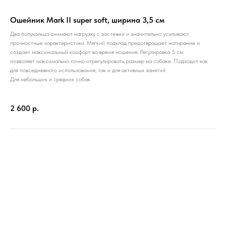
Ошейник Mark II super soft, ширина 3,5 см
Два полукольца снимают нагрузку с застежки и значительно усиливают
прочностные характеристики. Мягкий подклад предотвращает натирание и
создает максимальный комфорт во время ношения. Регулировка 5 см
позволяет максимально точно отрегулировать размер на собаке. Подходит как
для повседневного использования, так и для активных занятий.
Для небольших и средних собак.
2 600
р.