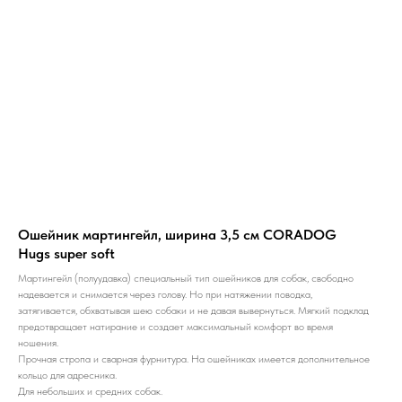
Ошейник мартингейл, ширина 3,5 см CORADOG
Hugs super soft
Мартингейл (полуудавка) специальный тип ошейников для собак, свободно
надевается и снимается через голову. Но при натяжении поводка,
затягивается, обхватывая шею собаки и не давая вывернуться. Мягкий подклад
предотвращает натирание и создает максимальный комфорт во время
ношения.
Прочная стропа и сварная фурнитура. На ошейниках имеется дополнительное
кольцо для адресника.
Для небольших и средних собак.