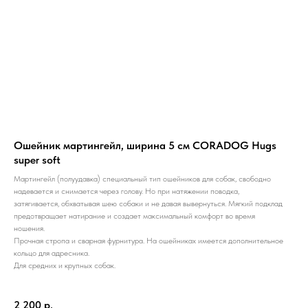
Ошейник мартингейл, ширина 5 см CORADOG Hugs
super soft
Мартингейл (полуудавка) специальный тип ошейников для собак, свободно
надевается и снимается через голову. Но при натяжении поводка,
затягивается, обхватывая шею собаки и не давая вывернуться. Мягкий подклад
предотвращает натирание и создает максимальный комфорт во время
ношения.
Прочная стропа и сварная фурнитура. На ошейниках имеется дополнительное
кольцо для адресника.
Для средних и крупных собак.
2 200
р.