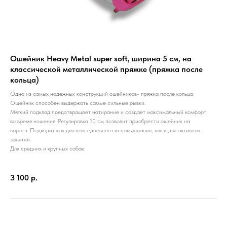
Ошейник Heavy Metal super soft, ширина 5 см, на
классической металлической пряжке (пряжка после
кольца)
Одна из самых надежных конструкций ошейников- пряжка после кольца.
Ошейник способен выдержать самые сильные рывки.
Мягкий подклад предотвращает натирание и создает максимальный комфорт
во время ношения. Регулировка 10 см позволит приобрести ошейник на
вырост. Подходит как для повседневного использования, так и для активных
занятий.
Для средних и крупных собак.
3 100
р.