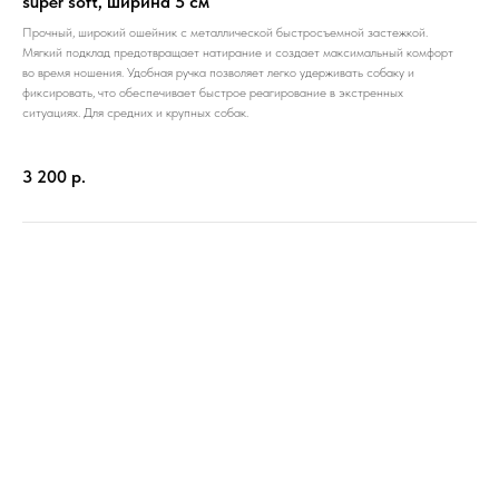
super soft, ширина 5 см
Прочный, широкий ошейник с металлической быстросъемной застежкой.
Мягкий подклад предотвращает натирание и создает максимальный комфорт
во время ношения. Удобная ручка позволяет легко удерживать собаку и
фиксировать, что обеспечивает быстрое реагирование в экстренных
ситуациях. Для средних и крупных собак.
3 200
р.