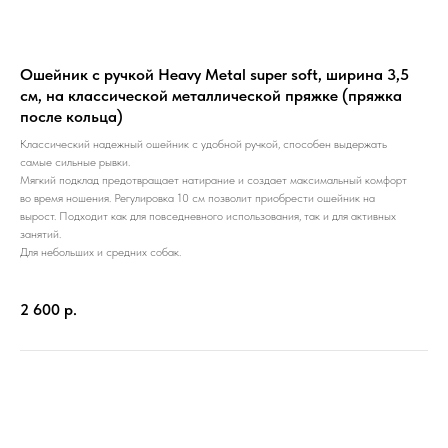
Ошейник с ручкой Heavy Metal super soft, ширина 3,5
см, на классической металлической пряжке (пряжка
после кольца)
Классический надежный ошейник с удобной ручкой, способен выдержать
самые сильные рывки.
Мягкий подклад предотвращает натирание и создает максимальный комфорт
во время ношения. Регулировка 10 см позволит приобрести ошейник на
вырост. Подходит как для повседневного использования, так и для активных
занятий.
Для небольших и средних собак.
2 600
р.