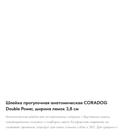
Шлейка прогулочная анатомическая CORADOG
Double Power, ширина лямок 3,8 см
Анатомическая шлейка для экстремальных нагрузок с брутальным видом,
индивидуальным пошивом и подбором цвета. Комфортная, надежная, не
сковывает движения, подходит для очень сильных собак и ЗКС. Для средних и