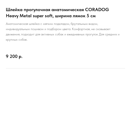
Шлейка прогулочная анатомическая CORADOG
Heavy Metal super soft, ширина лямок 5 см
Анатомическая шлейка с мягким подкладом, брутальным видом,
индивидуальным пошивом и подбором цвета. Комфортная, не сковывает
движения, подходит для активных собак и ежедневных прогулок Для средних и
крупных собак.
9 200
р.