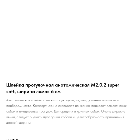
Шлейка прогулочная анатомическая M2.0.2 super
soft, ширина лямок 6 см
Анатомическая шлейка с мягким подкладом, индивидуальным пошивом и
подбором цвета. Комфортная, не сковывает движения, подходит для активных
собак и ежедневных прогулок. Для средних и крупных собак. Очень широкие
лямки, следует оценить пропорции собаки и целесообразность применения
данной ширины.