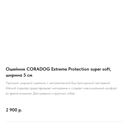
Ошейник CORADOG Extreme Protection super soft,
ширина 5 см
Прочный, широкий ошейник с металлической быстросъемной застежкой.
Мягкий подклад предотвращает натирание и создает максимальный комфорт
во время ношения. Для средних и крупных собак.
2 900
р.