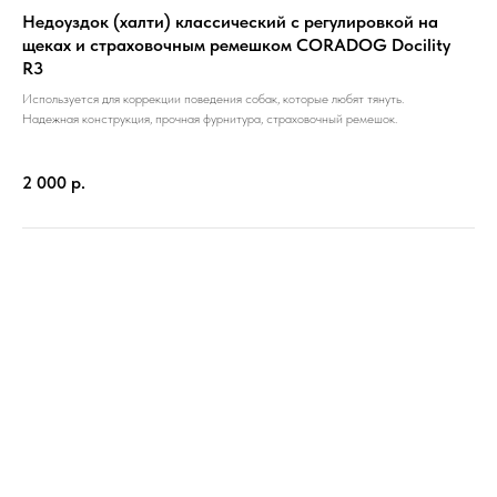
Недоуздок (халти) классический с регулировкой на
щеках и страховочным ремешком CORADOG Docility
R3
Используется для коррекции поведения собак, которые любят тянуть.
Надежная конструкция, прочная фурнитура, страховочный ремешок.
2 000
р.