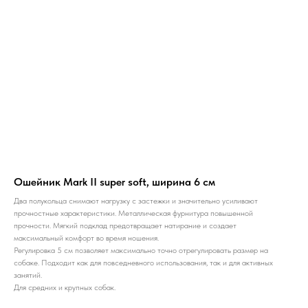
Ошейник Mark II super soft, ширина 6 см
Два полукольца снимают нагрузку с застежки и значительно усиливают
прочностные характеристики. Металлическая фурнитура повышенной
прочности. Мягкий подклад предотвращает натирание и создает
максимальный комфорт во время ношения.
Регулировка 5 см позволяет максимально точно отрегулировать размер на
собаке. Подходит как для повседневного использования, так и для активных
занятий.
Для средних и крупных собак.