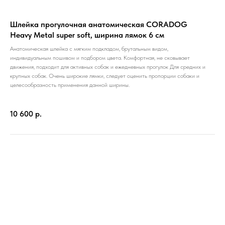
Шлейка прогулочная анатомическая CORADOG
Heavy Metal super soft, ширина лямок 6 см
Анатомическая шлейка с мягким подкладом, брутальным видом,
индивидуальным пошивом и подбором цвета. Комфортная, не сковывает
движения, подходит для активных собак и ежедневных прогулок Для средних и
крупных собак. Очень широкие лямки, следует оценить пропорции собаки и
целесообразность применения данной ширины.
10 600
р.