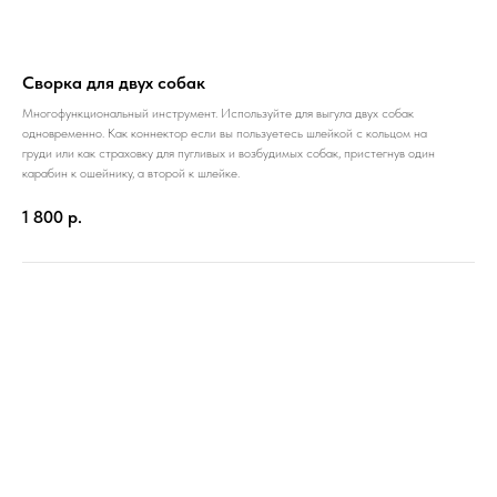
Сворка для двух собак
Многофункциональный инструмент. Используйте для выгула двух собак
одновременно. Как коннектор если вы пользуетесь шлейкой с кольцом на
груди или как страховку для пугливых и возбудимых собак, пристегнув один
карабин к ошейнику, а второй к шлейке.
1 800
р.