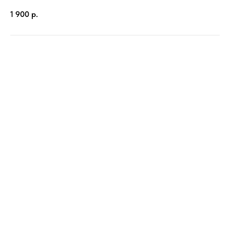
1 900
р.