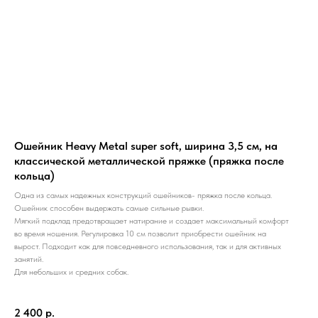
Ошейник Heavy Metal super soft, ширина 3,5 см, на
классической металлической пряжке (пряжка после
кольца)
Одна из самых надежных конструкций ошейников- пряжка после кольца.
Ошейник способен выдержать самые сильные рывки.
Мягкий подклад предотвращает натирание и создает максимальный комфорт
во время ношения. Регулировка 10 см позволит приобрести ошейник на
вырост. Подходит как для повседневного использования, так и для активных
занятий.
Для небольших и средних собак.
2 400
р.