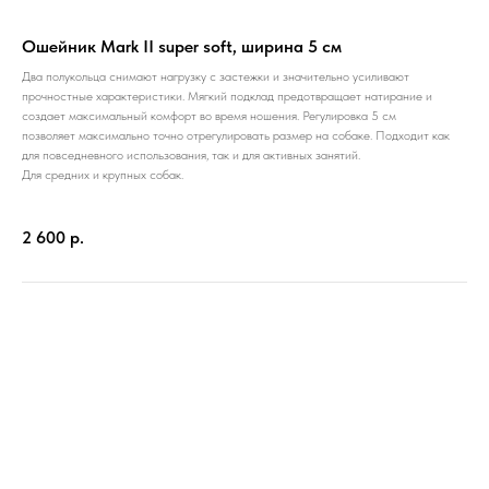
Ошейник Mark II super soft, ширина 5 см
Два полукольца снимают нагрузку с застежки и значительно усиливают
прочностные характеристики. Мягкий подклад предотвращает натирание и
создает максимальный комфорт во время ношения. Регулировка 5 см
позволяет максимально точно отрегулировать размер на собаке. Подходит как
для повседневного использования, так и для активных занятий.
Для средних и крупных собак.
2 600
р.