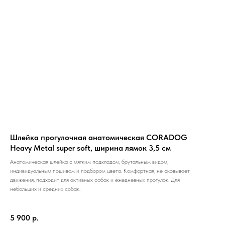
Шлейка прогулочная анатомическая CORADOG
Heavy Metal super soft, ширина лямок 3,5 см
Анатомическая шлейка с мягким подкладом, брутальным видом,
индивидуальным пошивом и подбором цвета. Комфортная, не сковывает
движения, подходит для активных собак и ежедневных прогулок. Для
небольших и средних собак.
5 900
р.