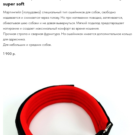
super soft
Мартингейл (полуудавка) специальный тип ошейников для собак, свободно
надевается и снимается через голову. Но при натяжении поводка, затягивается,
обхватывая шею собаки и не давая вывернуться. Мягкий подклад предотвращает
натирание и создает максимальный комфорт во время ношения.
Прочная стропа и сварная фурнитура. На ошейниках имеется дополнительное кольцо
для адресника.
Для небольших и средних собак.
1 900
р.