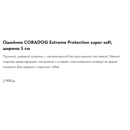
Ошейник CORADOG Extreme Protection super soft,
ширина 5 см
Прочный, широкий ошейник с металлической быстросъемной застежкой. Мягкий
подклад предотвращает натирание и создает максимальный комфорт во время
ношения. Для средних и крупных собак.
2 900
р.