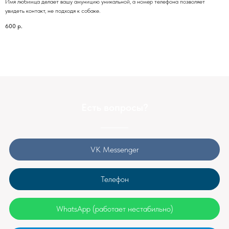
Имя любимца делает вашу амуницию уникальной, а номер телефона позволяет
увидеть контакт, не подходя к собаке.
600
р.
Есть вопросы?
VK Messenger
Телефон
WhatsApp (работает нестабильно)