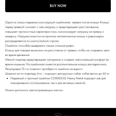
BUY NOW
Одна из самых надежных конструкций ошейников- пряжка после кольца. Кольцо
перед пряжкой снимает с нее нагрузку и предотвращает расстегивание,
повышает прочностные характеристики, минимизирует нагрузку на пряжку и
люверсы. Нагрузка ложится на прочное металлическое кольцо и равномерно
распределяется по многослойной стропе.
Ошейник способен выдержать самые сильные рывки.
Кольцо для поводка вынесено на расстояние от пряжки, чтобы не создавать звон
во время движения.
Мягкий подклад предотвращает натирание и создает максимальный комфорт во
время ношения. На ошейниках имеется дополнительное кольцо для адресника.
Регулировка 10 см позволит приобрести ошейник на вырост.
Ширина на по подкладу 6см - подходит для крупных собак собак весом до 60 кг.
Надежный и прочный ошейник CORADOG Heavy Metal подходит как для
повседневного использования, так и для активных занятий.
Можно дополнить светоотражающим кантом.